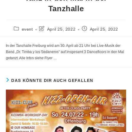
Tanzhalle
Beitrags-
Beitrag
Beitrag
event
April 25, 2022
April 25, 2022
Kategorie:
zuletzt
veröffentlicht:
geändert
am:
In der Tanzhalle Freiburg wird am 30. April ab 21 Uhr bei Live-Musik der
Band „Dr. Timba y los Sedaneros“ auf insgesamt 3 Dancefloors in den Mai
getanzt. Alle Infos siehe Flyer …
DAS KÖNNTE DIR AUCH GEFALLEN