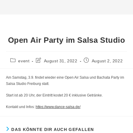
Open Air Party im Salsa Studio
Beitrags-
Beitrag
Beitrag
event
August 31, 2022
August 2, 2022
Kategorie:
zuletzt
veröffentlicht:
geändert
am:
Am Samstag, 3.9. findet wieder eine Open Air Salsa und Bachata Party im
Salsa Studio Freiburg statt.
Start ist ab 20 Uhr, der Eintritt kostet 20 € inklusive Getränke.
Kontakt und Infos:
https://www.dance-salsa.de/
DAS KÖNNTE DIR AUCH GEFALLEN