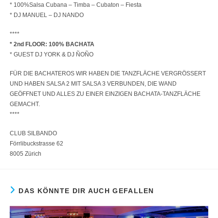
* 100%Salsa Cubana – Timba – Cubaton – Fiesta
* DJ MANUEL – DJ NANDO
****
* 2nd FLOOR: 100% BACHATA
* GUEST DJ YORK & DJ ÑOÑO
FÜR DIE BACHATEROS WIR HABEN DIE TANZFLÄCHE VERGRÖSSERT
UND HABEN SALSA 2 MIT SALSA 3 VERBUNDEN, DIE WAND
GEÖFFNET UND ALLES ZU EINER EINZIGEN BACHATA-TANZFLÄCHE
GEMACHT.
****
CLUB SILBANDO
Förrlibuckstrasse 62
8005 Zürich
DAS KÖNNTE DIR AUCH GEFALLEN