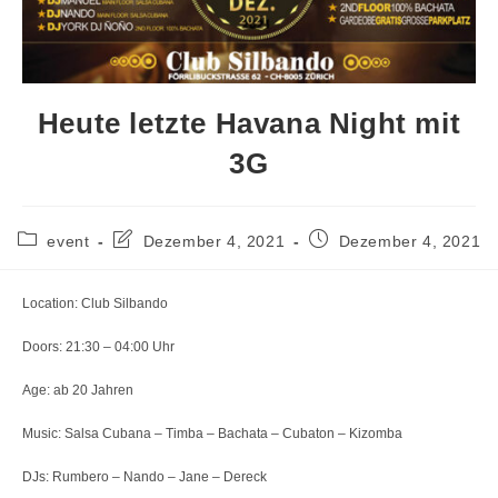
Heute letzte Havana Night mit
3G
Beitrags-
Beitrag
Beitrag
event
Dezember 4, 2021
Dezember 4, 2021
Kategorie:
zuletzt
veröffentlicht:
geändert
am:
Location: Club Silbando
Doors: 21:30 – 04:00 Uhr
Age: ab 20 Jahren
Music: Salsa Cubana – Timba – Bachata – Cubaton – Kizomba
DJs: Rumbero – Nando – Jane – Dereck