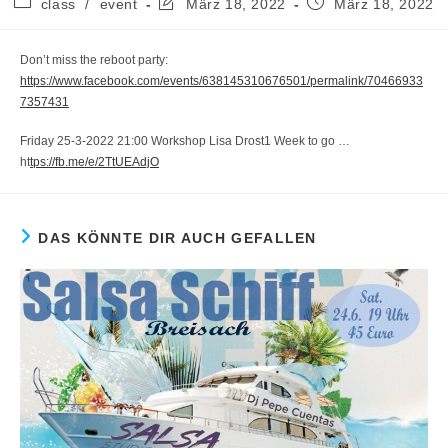
Beitrags-
Beitrag
Beitrag
class
/
event
März 18, 2022
März 18, 2022
Kategorie:
zuletzt
veröffentlicht:
geändert
am:
Don’t miss the reboot party:
https://www.facebook.com/events/638145310676501/permalink/70466933
7357431
Friday 25-3-2022 21:00 Workshop Lisa Drost1 Week to go …
ht
tps://fb.me/e/2TtUEAdjO
DAS KÖNNTE DIR AUCH GEFALLEN