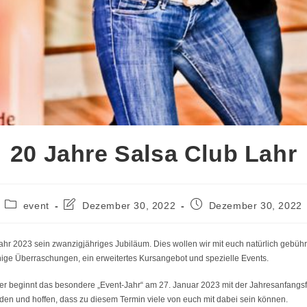
20 Jahre Salsa Club Lahr
Beitrags-
Beitrag
Beitrag
event
Dezember 30, 2022
Dezember 30, 2022
Kategorie:
zuletzt
veröffentlicht:
geändert
am:
Jahr 2023 sein zwanzigjähriges Jubiläum. Dies wollen wir mit euch natürlich gebüh
nige Überraschungen, ein erweitertes Kursangebot und spezielle Events.
der beginnt das besondere „Event-Jahr“ am 27. Januar 2023 mit der Jahresanfangsf
rden und hoffen, dass zu diesem Termin viele von euch mit dabei sein können.