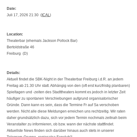
Date:
Juli 17, 2026 21:30 (
ICAL
)
Location:
Theaterbar (ehemals Jackson Pollock Bar)
Bertoldstraße 46
Freiburg (D)
Details:
Aktuell findet die SBK-Night in der Theaterbar Freiburg i.d.R. an jedem
Freitag ab 21.30 Uhr statt. Abhängig von den (oft erst kurzfristig planbaren)
Spieltagen und -zeiten des Stadttheaters kommt es jedoch in letzter Zeit
häufiger zu spontanen Verschiebungen aufgrund organisatorischer
Gründe. Dann kann es sein, dass die Termine Fr auf Sa verschoben
werden. Nicht alle diese Meldungen erreichen uns rechtzeitig. Wir raten
daher grundsätzlich dazu, sich vor jedem Termin nochmals zeitnah beim
Veranstalter zu informieren, ob bzw. wann der nächste stattfindet.
Aktuellste News finden sich darüber hinaus auch stets in unserer
Telegram-Gruppe „regiosalsa Fanclub“!