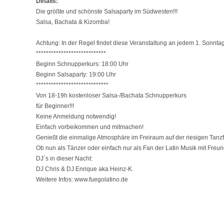
Details:
Die größte und schönste Salsaparty im Südwesten!!!
Salsa, Bachata & Kizomba!
Achtung: In der Regel findet diese Veranstaltung an jedem 1. Sonn
****************************
Beginn Schnupperkurs: 18:00 Uhr
Beginn Salsaparty: 19:00 Uhr
*****************************
Von 18-19h kostenloser Salsa-/Bachata Schnupperkurs
für Beginner!!!
Keine Anmeldung notwendig!
Einfach vorbeikommen und mitmachen!
Genießt die einmalige Atmosphäre im Freiraum auf der riesigen Tanzf
Ob nun als Tänzer oder einfach nur als Fan der Latin Musik mit Fr
DJ´s in dieser Nacht:
DJ Chris & DJ Enrique aka Heinz-K.
Weitere Infos: www.fuegolatino.de