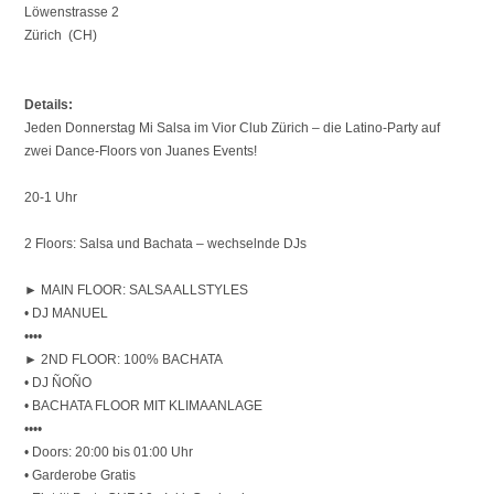
Löwenstrasse 2
Zürich (CH)
Details:
Jeden Donnerstag Mi Salsa im Vior Club Zürich – die Latino-Party auf
zwei Dance-Floors von Juanes Events!
20-1 Uhr
2 Floors: Salsa und Bachata – wechselnde DJs
► MAIN FLOOR: SALSA ALLSTYLES
• DJ MANUEL
••••
► 2ND FLOOR: 100% BACHATA
• DJ ÑOÑO
• BACHATA FLOOR MIT KLIMAANLAGE
••••
• Doors: 20:00 bis 01:00 Uhr
• Garderobe Gratis