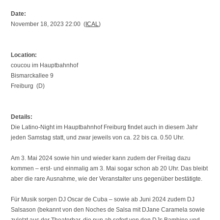
Date:
November 18, 2023 22:00 (
ICAL
)
Location:
coucou im Hauptbahnhof
Bismarckallee 9
Freiburg (D)
Details:
Die Latino-Night im Hauptbahnhof Freiburg findet auch in diesem Jahr
jeden Samstag statt, und zwar jeweils von ca. 22 bis ca. 0.50 Uhr.
Am 3. Mai 2024 sowie hin und wieder kann zudem der Freitag dazu
kommen – erst- und einmalig am 3. Mai sogar schon ab 20 Uhr. Das bleibt
aber die rare Ausnahme, wie der Veranstalter uns gegenüber bestätigte.
Für Musik sorgen DJ Oscar de Cuba – sowie ab Juni 2024 zudem DJ
Salsason (bekannt von den Noches de Salsa mit DJane Caramela sowie
zuletzt aus der Theaterbar, die nun ab sofort von den DJs Bambino und