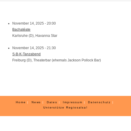
November 14, 2025 - 20:00
Bachatéate
Karlsruhe (D), Havanna Star
November 14, 2025 - 21:30
S-B-K-Tanzabend
Freiburg (D), Theaterbar (ehemals Jackson Pollock Bar)
Home
News
Dates
Impressum
Datenschutz
Unterstütze Regiosalsa!