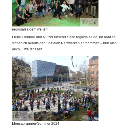
i
D
n
a
C
n
r
c
regiosalsa geht weiter!
u
e
i
Liebe Freunde und Nutzer unserer Seite regiosalsa.de, ihr habt es
W
sicherlich bereits den Sozialen Netzwerken entnommen – nun also
s
auch…
r
weiterlesen
e
e
e
e
a
g
k
m
i
M
o
i
s
t
a
t
l
e
s
l
a
m
g
e
Mensabrunnen-Sommer 2024
e