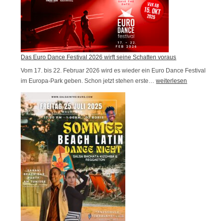
0
g
2
d
6
e
r
Das Euro Dance Festival 2026 wirft seine Schatten voraus
O
Vom 17. bis 22. Februar 2026 wird es wieder ein Euro Dance Festival
f
im Europa-Park geben. Schon jetzt stehen erste…
D
weiterlesen
f
a
e
s
n
E
e
u
n
r
T
o
ü
D
r
a
b
n
e
c
i
e
A