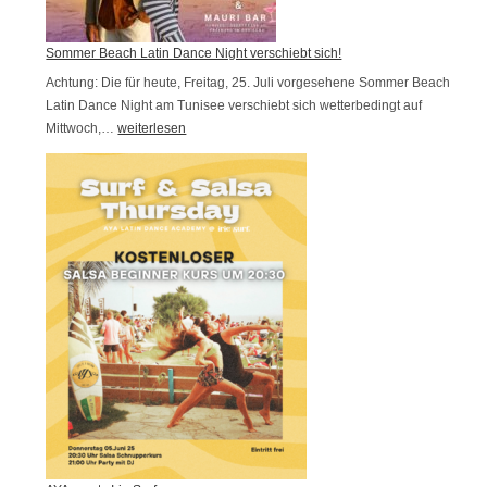
F
Y
e
A
Sommer Beach Latin Dance Night verschiebt sich!
s
Achtung: Die für heute, Freitag, 25. Juli vorgesehene Sommer Beach
t
Latin Dance Night am Tunisee verschiebt sich wetterbedingt auf
i
Mittwoch,…
S
weiterlesen
v
o
a
m
l
m
2
e
0
r
2
B
6
e
w
a
i
c
r
h
f
L
t
a
s
t