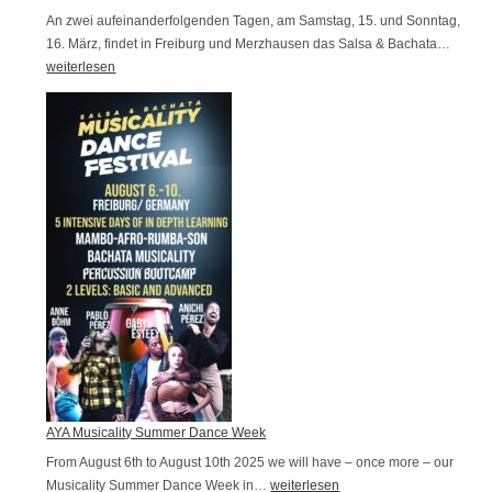
“
c
An zwei aufeinanderfolgenden Tagen, am Samstag, 15. und Sonntag,
F
h
16. März, findet in Freiburg und Merzhausen das Salsa & Bachata…
S
r
S
weiterlesen
a
e
a
l
i
n
s
b
i
a
u
e
&
r
r
B
g
u
a
n
c
g
h
s
a
p
t
a
a
u
F
s
e
AYA Musicality Summer Dance Week
e
s
From August 6th to August 10th 2025 we will have – once more – our
w
t
Musicality Summer Dance Week in…
A
weiterlesen