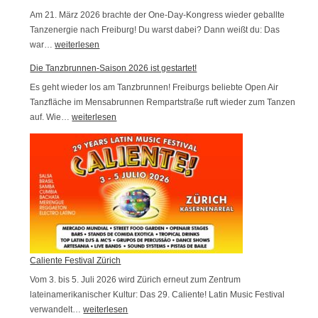
u
s
Am 21. März 2026 brachte der One-Day-Kongress wieder geballte
n
Tanzenergie nach Freiburg! Du warst dabei? Dann weißt du: Das
t
war…
V
weiterlesen
g
e
i
e
r
Die Tanzbrunnen-Saison 2026 ist gestartet!
d
n
n
Es geht wieder los am Tanzbrunnen! Freiburgs beliebte Open Air
e
!
!
Tanzfläche im Mensabrunnen Rempartstraße ruft wieder zum Tanzen
o
auf. Wie…
D
weiterlesen
s
i
v
e
o
T
m
a
1
n
-
z
D
b
a
r
Caliente Festival Zürich
y
u
Vom 3. bis 5. Juli 2026 wird Zürich erneut zum Zentrum
-
lateinamerikanischer Kultur: Das 29. Caliente! Latin Music Festival
n
verwandelt…
C
weiterlesen
C
n