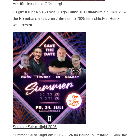
f
Aus für Homebase Offenburg!
i
s
f
Es gibt traurige News von Fuego Latino aus Offenburg für 12/2025 –
c
t
die Homebase muss zum Jahresende 2025 hin schließen!Heinz…
e
A
h
a
weiterlesen
n
u
r
e
s
t
n
f
e
T
ü
t
ü
r
!
r
H
o
m
e
b
a
s
e
O
Summer Salsa Night 2026
f
Summer Salsa Night am 31.07.2026 im Ballhaus Freiburg – Save the