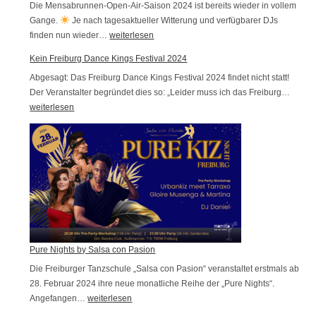
e
Die Mensabrunnen-Open-Air-Saison 2024 ist bereits wieder in vollem
h
Gange.
Je nach tagesaktueller Witterung und verfügbarer DJs
r
t
finden nun wieder…
M
weiterlesen
w
e
Kein Freiburg Dance Kings Festival 2024
e
n
Abgesagt: Das Freiburg Dance Kings Festival 2024 findet nicht statt!
i
s
Der Veranstalter begründet dies so: „Leider muss ich das Freiburg…
K
t
a
weiterlesen
e
e
b
i
r
r
n
!
u
F
n
r
n
e
e
i
n
b
-
Pure Nights by Salsa con Pasion
u
S
Die Freiburger Tanzschule „Salsa con Pasion“ veranstaltet erstmals ab
r
o
28. Februar 2024 ihre neue monatliche Reihe der „Pure Nights“.
g
Angefangen…
P
weiterlesen
m
D