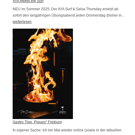
AYA meets Irie Surf
e
i
NEU im Sommer 2025: Der AYA Surf & Salsa Thursday ersetzt ab
i
n
sofort den langjährigen Übungsabend jeden Donnerstag (bisher in…
A
n
D
weiterlesen
Y
e
a
A
S
n
m
c
c
e
h
e
e
a
N
t
t
i
s
t
g
I
e
h
r
n
t
i
v
v
e
o
e
S
r
r
u
a
s
r
Gastro-Tipp „Piqueo“ Freiburg
u
c
f
In eigener Sache: Ich bin Mal wieder online (sowie in der aktuellen
s
h