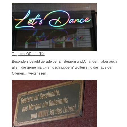
a
o
e
l
n
n
i
g
-
e
r
S
n
e
a
t
s
i
e
s
s
F
Tage der Offenen Tür
o
e
Besonders beliebt gerade bei Einsteigern und Anfängern, aber auch
n
allen, die gerne mal „Fremdschnuppern“ wollen sind die Tage der
s
2
Offenen…
T
weiterlesen
t
0
a
i
2
g
v
6
e
a
i
d
l
s
e
Z
t
r
ü
g
O
r
e