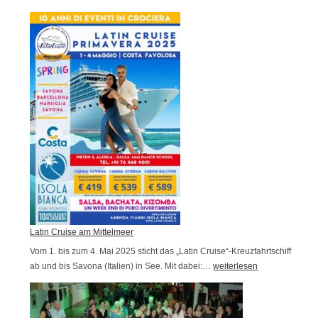
i
i
Y
e
v
A
d
a
M
e
l
u
r
2
s
f
0
i
i
2
c
t
5
a
!
l
i
t
y
S
Latin Cruise am Mittelmeer
u
Vom 1. bis zum 4. Mai 2025 sticht das „Latin Cruise“-Kreuzfahrtschiff
m
ab und bis Savona (Italien) in See. Mit dabei:…
L
weiterlesen
m
a
e
t
r