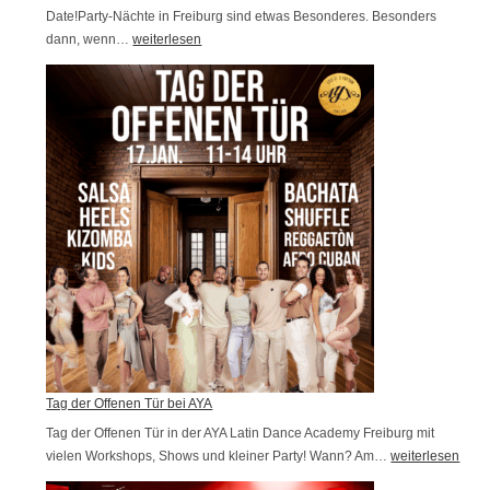
f
Date!Party-Nächte in Freiburg sind etwas Besonderes. Besonders
dann, wenn…
S
weiterlesen
e
u
n
m
b
m
u
e
r
r
g
S
!
a
l
s
a
N
i
g
Tag der Offenen Tür bei AYA
h
Tag der Offenen Tür in der AYA Latin Dance Academy Freiburg mit
t
vielen Workshops, Shows und kleiner Party! Wann? Am…
T
weiterlesen
2
a