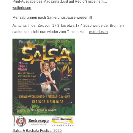
Print-Ausgabe des Magazins „Lust auf Regio“) mit einem…
G
i
weiterlesen
a
e
s
Mensabrunnen nach Sanierungspause wieder fit!
b
t
Achtung: In der Zeit vom 17.3. bis etwa 17.4.2025 wurde der Brunnen
t
r
saniert und steht nun wieder zum Tanzen zur…
M
weiterlesen
s
o
e
i
-
n
c
T
s
h
i
a
!
p
b
p
r
„
u
P
n
i
n
q
e
u
n
e
n
o
a
Salsa & Bachata Festival 2025