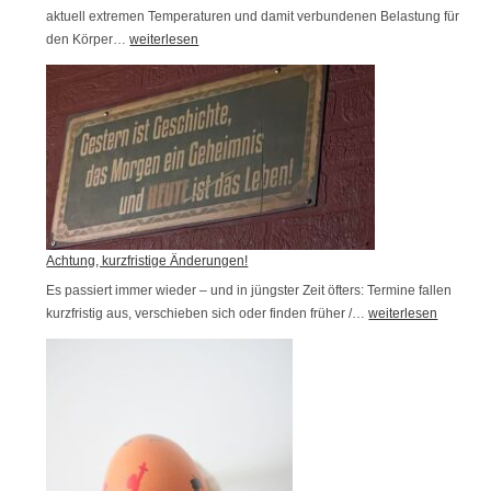
aktuell extremen Temperaturen und damit verbundenen Belastung für
den Körper…
V
weiterlesen
o
r
s
i
c
h
t
,
Achtung, kurzfristige Änderungen!
H
Es passiert immer wieder – und in jüngster Zeit öfters: Termine fallen
kurzfristig aus, verschieben sich oder finden früher /…
i
A
weiterlesen
t
c
z
h
e
t
!
u
n
g