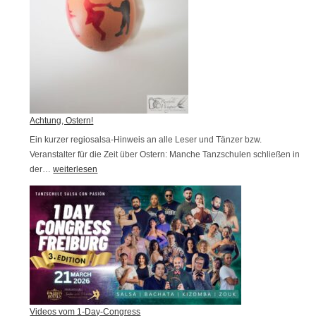
,
k
u
r
z
f
r
Achtung, Ostern!
i
Ein kurzer regiosalsa-Hinweis an alle Leser und Tänzer bzw.
s
Veranstalter für die Zeit über Ostern: Manche Tanzschulen schließen in
t
der…
A
weiterlesen
i
c
g
h
e
t
Ä
u
n
n
d
g
e
,
r
O
Videos vom 1-Day-Congress